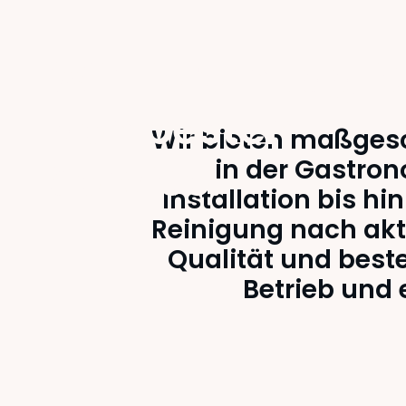
Wir liefern tägli
den besten
Wir bieten maßges
Service.
in der Gastron
Installation bis h
Reinigung nach akt
Qualität und best
Betrieb und