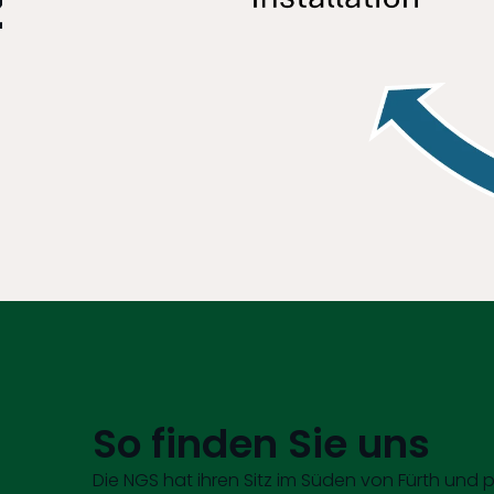
z
So finden Sie uns
Die NGS hat ihren Sitz im Süden von Fürth und p