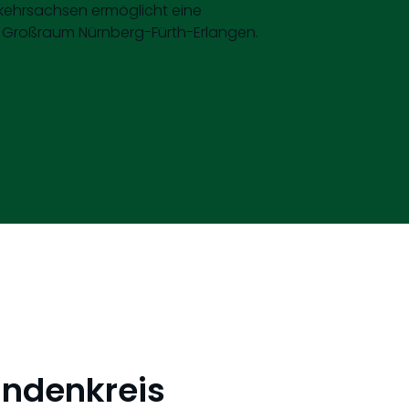
kehrsachsen ermöglicht eine
n Großraum Nürnberg-Fürth-Erlangen.
undenkreis